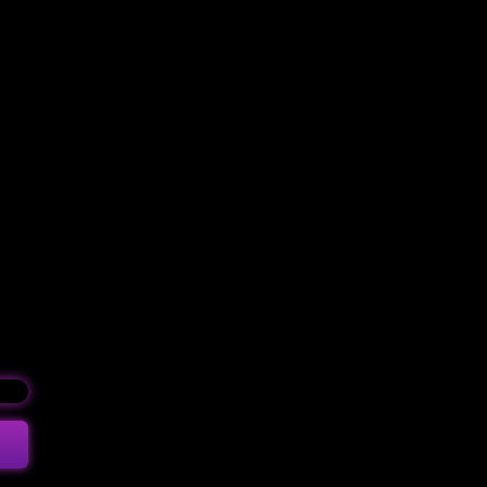
l dan akses
alah dengan
ung
slot gacor
an pengguna.