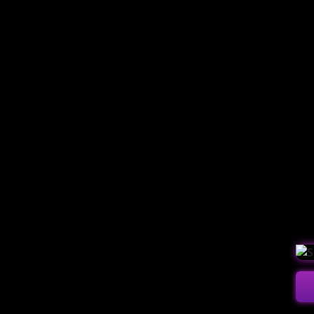
Bagi kamu yang mencari
mudah, Raja787 menjadi
pengalaman bermain ya
🎯 Keunggulan
Raja787 menghadirkan 
kenyamanan akses dan 
✔️ Link gacor 
✔️ Sistem situ
✔️ Pilihan slot
✔️ Server cepa
✔️ Proses trans
Dengan dukungan tekn
gampang menang yang l
🌐 Link Gacor