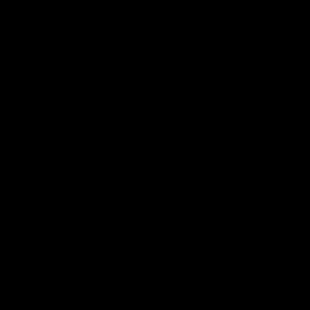
P
-
M
3