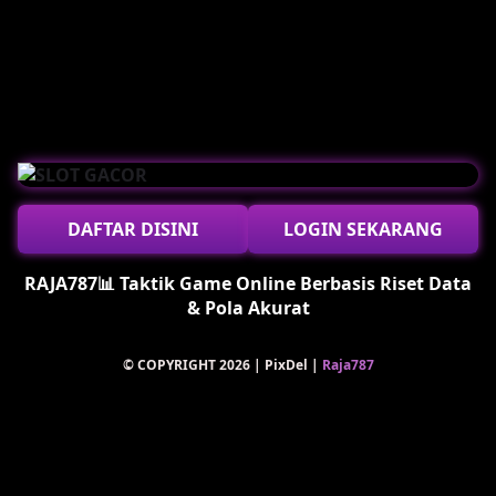
Raja787 menghadirkan berbagai fitur unggulan
yang dirancang untuk mendukung kenyamanan
akses dan performa slot online secara
keseluruhan.
✔️ Link gacor RAJA787 dengan akses
stabil sepanjang waktu
✔️ Sistem situs gacor dengan performa
ringan dan responsif
DAFTAR DISINI
LOGIN SEKARANG
✔️ Pilihan slot online lengkap dengan
update rutin
RAJA787📊 Taktik Game Online Berbasis Riset Data
✔️ Server cepat untuk pengalaman slot
& Pola Akurat
tanpa lag
✔️ Proses transaksi praktis dan efisien
© COPYRIGHT 2026 | PixDel |
Raja787
Dengan dukungan teknologi modern, Raja787
mampu memberikan pengalaman slot gacor
gampang menang yang lebih stabil dan nyaman
digunakan oleh berbagai kalangan pengguna.