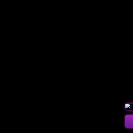
Bagi kamu yang mencari
mudah, Raja787 menjadi
pengalaman bermain ya
🎯 Keunggulan
Raja787 menghadirkan 
kenyamanan akses dan 
✔️ Link gacor 
✔️ Sistem situ
✔️ Pilihan slot
✔️ Server cepa
✔️ Proses trans
Dengan dukungan tekn
gampang menang yang l
🌐 Link Gacor