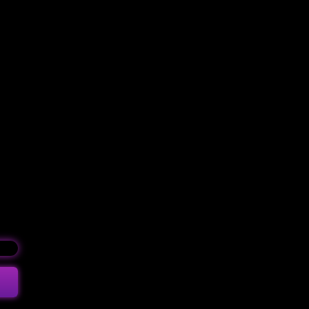
l dan akses
alah dengan
ung
slot gacor
an pengguna.