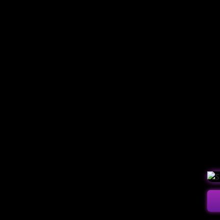
Bagi kamu yang mencari
mudah, Raja787 menjadi
pengalaman bermain ya
🎯 Keunggulan
Raja787 menghadirkan 
kenyamanan akses dan 
✔️ Link gacor 
✔️ Sistem situ
✔️ Pilihan slot
✔️ Server cepa
✔️ Proses trans
Dengan dukungan tekn
gampang menang yang l
🌐 Link Gacor