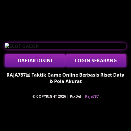
Raja787 menghadirkan berbagai fitur unggulan
yang dirancang untuk mendukung kenyamanan
akses dan performa slot online secara
keseluruhan.
✔️ Link gacor RAJA787 dengan akses
stabil sepanjang waktu
✔️ Sistem situs gacor dengan performa
ringan dan responsif
DAFTAR DISINI
LOGIN SEKARANG
✔️ Pilihan slot online lengkap dengan
update rutin
RAJA787📊 Taktik Game Online Berbasis Riset Data
✔️ Server cepat untuk pengalaman slot
& Pola Akurat
tanpa lag
✔️ Proses transaksi praktis dan efisien
© COPYRIGHT 2026 | PixDel |
Raja787
Dengan dukungan teknologi modern, Raja787
mampu memberikan pengalaman slot gacor
gampang menang yang lebih stabil dan nyaman
digunakan oleh berbagai kalangan pengguna.