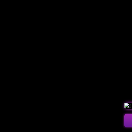
Bagi kamu yang mencari
mudah, Raja787 menjadi
pengalaman bermain ya
🎯 Keunggulan
Raja787 menghadirkan 
kenyamanan akses dan 
✔️ Link gacor 
✔️ Sistem situ
✔️ Pilihan slot
✔️ Server cepa
✔️ Proses trans
Dengan dukungan tekn
gampang menang yang l
🌐 Link Gacor