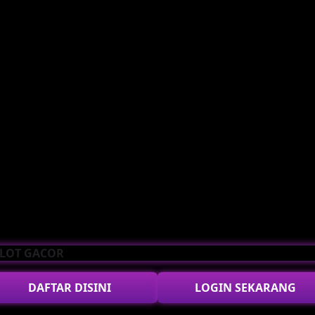
 situs slot gacor hari ini
RAJA787
dengan sistem stabi
 pilihan yang relevan untuk menikmati slot gacor anti k
ng lebih maksimal.
 Raja787 untuk RAJA787
berbagai fitur unggulan yang dirancang untuk menduk
performa slot online secara keseluruhan.
RAJA787 dengan akses stabil sepanjang waktu
s gacor dengan performa ringan dan responsif
 online lengkap dengan update rutin
t untuk pengalaman slot tanpa lag
aksi praktis dan efisien
ologi modern, Raja787 mampu memberikan pengalaman 
ebih stabil dan nyaman digunakan oleh berbagai kalang
DAFTAR DISINI
LOGIN SEKARANG
 Login RAJA787