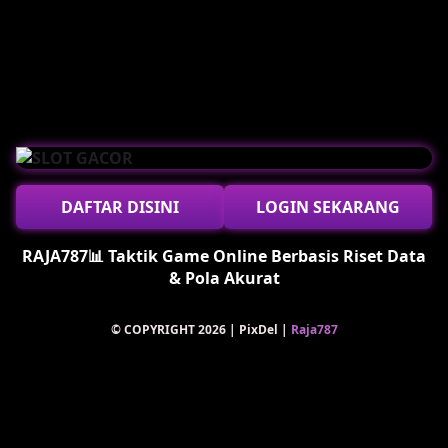
Raja787 menghadirkan berbagai fitur unggulan
yang dirancang untuk mendukung kenyamanan
akses dan performa slot online secara
keseluruhan.
✔️ Link gacor RAJA787 dengan akses
stabil sepanjang waktu
✔️ Sistem situs gacor dengan performa
ringan dan responsif
DAFTAR DISINI
LOGIN SEKARANG
✔️ Pilihan slot online lengkap dengan
update rutin
RAJA787📊 Taktik Game Online Berbasis Riset Data
✔️ Server cepat untuk pengalaman slot
& Pola Akurat
tanpa lag
✔️ Proses transaksi praktis dan efisien
© COPYRIGHT 2026 | PixDel |
Raja787
Dengan dukungan teknologi modern, Raja787
mampu memberikan pengalaman slot gacor
gampang menang yang lebih stabil dan nyaman
digunakan oleh berbagai kalangan pengguna.