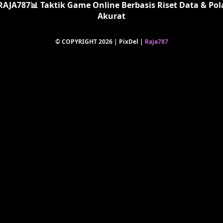
RAJA787📊 Taktik Game Online Berbasis Riset Data & Pol
Akurat
kses link gacor yang dapat digunakan untuk login slot
gunakan memastikan koneksi tetap stabil sehingga pengg
 server tanpa hambatan.
© COPYRIGHT 2026 | PixDel |
Raja787
guna dapat mengakses berbagai pilihan slot tanpa perlu 
lebih praktis dan efisien.
 Gacor Anti Kalah
ai
situs slot gacor dengan sistem yang stabil dan konsi
 bermain yang lebih terkontrol dan nyaman bagi pengg
ma optimal dan sistem fair play, setiap pengguna memil
enikmati slot online tanpa gangguan.
an Layanan Profesional
keamanan melalui sistem perlindungan data yang terin