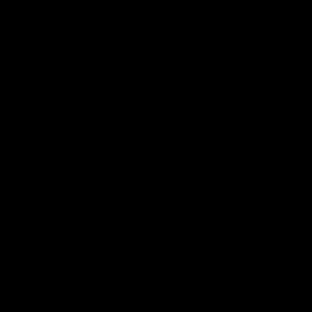
P
-
M
3