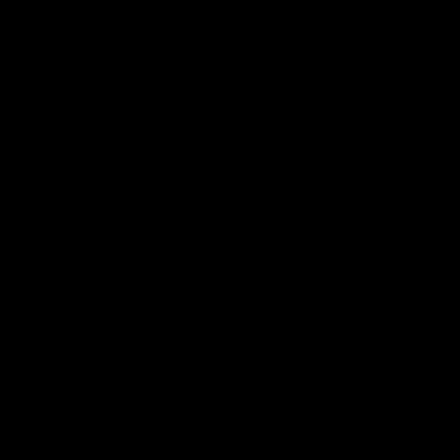
Inform
P
M