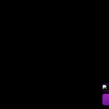
Bagi kamu yang mencari
mudah, Raja787 menjadi
pengalaman bermain ya
🎯 Keunggulan
Raja787 menghadirkan 
kenyamanan akses dan 
✔️ Link gacor 
✔️ Sistem situ
✔️ Pilihan slot
✔️ Server cepa
✔️ Proses trans
Dengan dukungan tekn
gampang menang yang l
🌐 Link Gacor