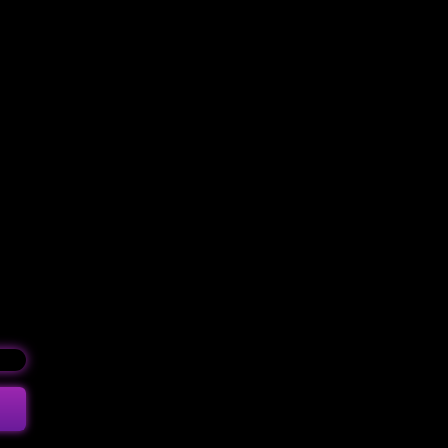
l dan akses
alah dengan
ung
slot gacor
an pengguna.