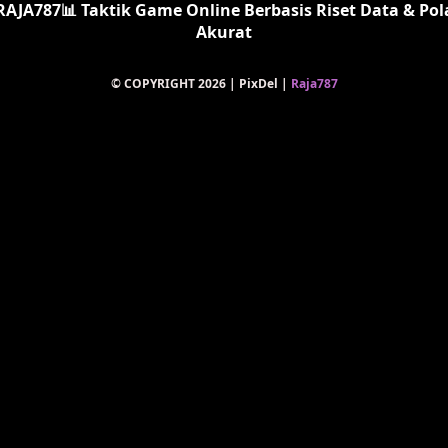
RAJA787📊 Taktik Game Online Berbasis Riset Data & Pol
Akurat
kses link gacor yang dapat digunakan untuk login slot
gunakan memastikan koneksi tetap stabil sehingga pengg
 server tanpa hambatan.
© COPYRIGHT 2026 | PixDel |
Raja787
guna dapat mengakses berbagai pilihan slot tanpa perlu 
lebih praktis dan efisien.
 Gacor Anti Kalah
ai
situs slot gacor dengan sistem yang stabil dan konsi
 bermain yang lebih terkontrol dan nyaman bagi pengg
ma optimal dan sistem fair play, setiap pengguna memil
enikmati slot online tanpa gangguan.
an Layanan Profesional
keamanan melalui sistem perlindungan data yang terin