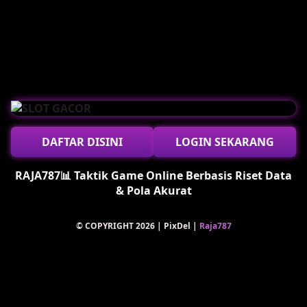
Raja787 menghadirkan berbagai fitur unggulan
yang dirancang untuk mendukung kenyamanan
akses dan performa slot online secara
keseluruhan.
✔️ Link gacor RAJA787 dengan akses
stabil sepanjang waktu
✔️ Sistem situs gacor dengan performa
ringan dan responsif
DAFTAR DISINI
LOGIN SEKARANG
✔️ Pilihan slot online lengkap dengan
update rutin
RAJA787📊 Taktik Game Online Berbasis Riset Data
✔️ Server cepat untuk pengalaman slot
& Pola Akurat
tanpa lag
✔️ Proses transaksi praktis dan efisien
© COPYRIGHT 2026 | PixDel |
Raja787
Dengan dukungan teknologi modern, Raja787
mampu memberikan pengalaman slot gacor
gampang menang yang lebih stabil dan nyaman
digunakan oleh berbagai kalangan pengguna.