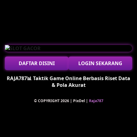
Raja787 menghadirkan berbagai fitur unggulan
yang dirancang untuk mendukung kenyamanan
akses dan performa slot online secara
keseluruhan.
✔️ Link gacor RAJA787 dengan akses
stabil sepanjang waktu
✔️ Sistem situs gacor dengan performa
ringan dan responsif
DAFTAR DISINI
LOGIN SEKARANG
✔️ Pilihan slot online lengkap dengan
update rutin
RAJA787📊 Taktik Game Online Berbasis Riset Data
✔️ Server cepat untuk pengalaman slot
& Pola Akurat
tanpa lag
✔️ Proses transaksi praktis dan efisien
© COPYRIGHT 2026 | PixDel |
Raja787
Dengan dukungan teknologi modern, Raja787
mampu memberikan pengalaman slot gacor
gampang menang yang lebih stabil dan nyaman
digunakan oleh berbagai kalangan pengguna.