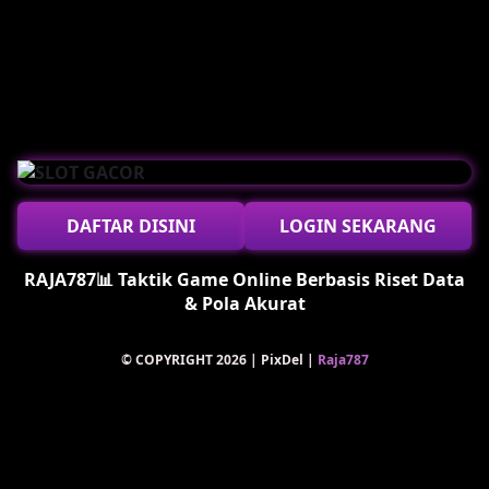
Raja787 menghadirkan berbagai fitur unggulan
yang dirancang untuk mendukung kenyamanan
akses dan performa slot online secara
keseluruhan.
✔️ Link gacor RAJA787 dengan akses
stabil sepanjang waktu
✔️ Sistem situs gacor dengan performa
ringan dan responsif
DAFTAR DISINI
LOGIN SEKARANG
✔️ Pilihan slot online lengkap dengan
update rutin
RAJA787📊 Taktik Game Online Berbasis Riset Data
✔️ Server cepat untuk pengalaman slot
& Pola Akurat
tanpa lag
✔️ Proses transaksi praktis dan efisien
© COPYRIGHT 2026 | PixDel |
Raja787
Dengan dukungan teknologi modern, Raja787
mampu memberikan pengalaman slot gacor
gampang menang yang lebih stabil dan nyaman
digunakan oleh berbagai kalangan pengguna.