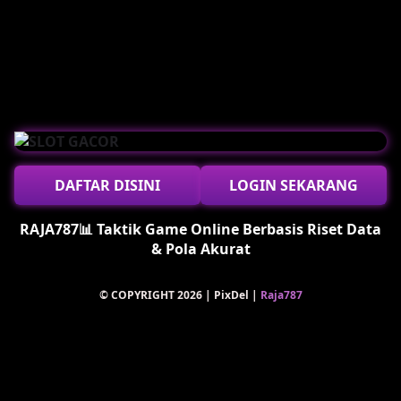
Raja787 menghadirkan berbagai fitur unggulan
yang dirancang untuk mendukung kenyamanan
akses dan performa slot online secara
keseluruhan.
✔️ Link gacor RAJA787 dengan akses
stabil sepanjang waktu
✔️ Sistem situs gacor dengan performa
ringan dan responsif
DAFTAR DISINI
LOGIN SEKARANG
✔️ Pilihan slot online lengkap dengan
update rutin
RAJA787📊 Taktik Game Online Berbasis Riset Data
✔️ Server cepat untuk pengalaman slot
& Pola Akurat
tanpa lag
✔️ Proses transaksi praktis dan efisien
© COPYRIGHT 2026 | PixDel |
Raja787
Dengan dukungan teknologi modern, Raja787
mampu memberikan pengalaman slot gacor
gampang menang yang lebih stabil dan nyaman
digunakan oleh berbagai kalangan pengguna.