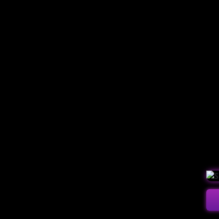
Bagi kamu yang mencari
mudah, Raja787 menjadi
pengalaman bermain ya
🎯 Keunggulan
Raja787 menghadirkan 
kenyamanan akses dan 
✔️ Link gacor 
✔️ Sistem situ
✔️ Pilihan slot
✔️ Server cepa
✔️ Proses trans
Dengan dukungan tekn
gampang menang yang l
🌐 Link Gacor