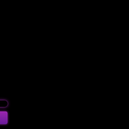
l dan akses
alah dengan
ung
slot gacor
an pengguna.