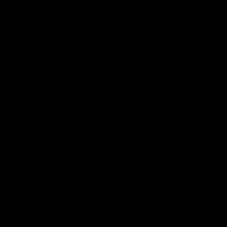
Inform
P
M