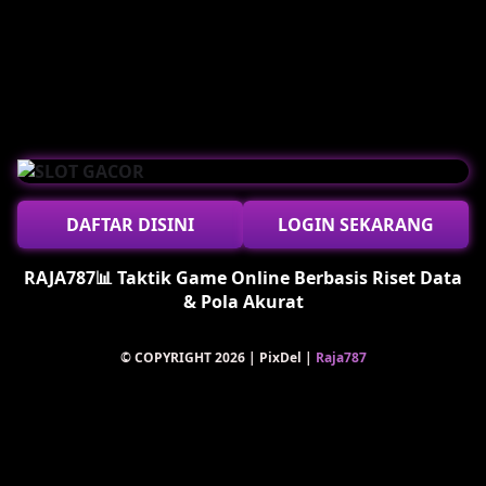
Raja787 menghadirkan berbagai fitur unggulan
yang dirancang untuk mendukung kenyamanan
akses dan performa slot online secara
keseluruhan.
✔️ Link gacor RAJA787 dengan akses
stabil sepanjang waktu
✔️ Sistem situs gacor dengan performa
ringan dan responsif
DAFTAR DISINI
LOGIN SEKARANG
✔️ Pilihan slot online lengkap dengan
update rutin
RAJA787📊 Taktik Game Online Berbasis Riset Data
✔️ Server cepat untuk pengalaman slot
& Pola Akurat
tanpa lag
✔️ Proses transaksi praktis dan efisien
© COPYRIGHT 2026 | PixDel |
Raja787
Dengan dukungan teknologi modern, Raja787
mampu memberikan pengalaman slot gacor
gampang menang yang lebih stabil dan nyaman
digunakan oleh berbagai kalangan pengguna.