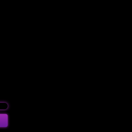
l dan akses
alah dengan
ung
slot gacor
an pengguna.