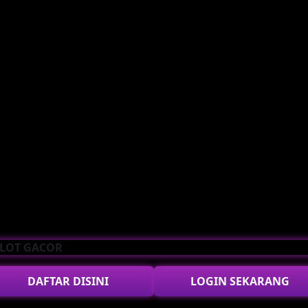
 situs slot gacor hari ini
RAJA787
dengan sistem stabi
 pilihan yang relevan untuk menikmati slot gacor anti k
ng lebih maksimal.
 Raja787 untuk RAJA787
berbagai fitur unggulan yang dirancang untuk menduk
performa slot online secara keseluruhan.
RAJA787 dengan akses stabil sepanjang waktu
s gacor dengan performa ringan dan responsif
 online lengkap dengan update rutin
t untuk pengalaman slot tanpa lag
aksi praktis dan efisien
ologi modern, Raja787 mampu memberikan pengalaman 
ebih stabil dan nyaman digunakan oleh berbagai kalang
DAFTAR DISINI
LOGIN SEKARANG
 Login RAJA787