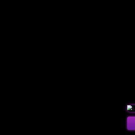
Bagi kamu yang mencari
mudah, Raja787 menjadi
pengalaman bermain ya
🎯 Keunggulan
Raja787 menghadirkan 
kenyamanan akses dan 
✔️ Link gacor 
✔️ Sistem situ
✔️ Pilihan slot
✔️ Server cepa
✔️ Proses trans
Dengan dukungan tekn
gampang menang yang l
🌐 Link Gacor