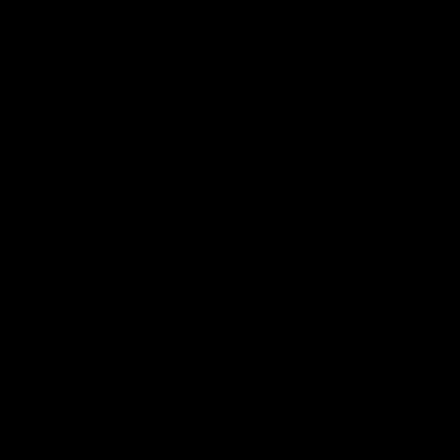
Inform
P
M