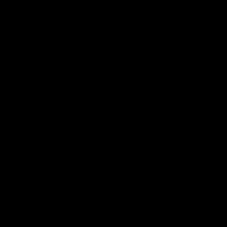
Inform
P
M