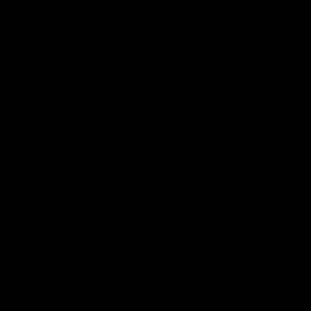
P
-
M
3