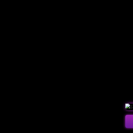
Bagi kamu yang mencari
mudah, Raja787 menjadi
pengalaman bermain ya
🎯 Keunggulan
Raja787 menghadirkan 
kenyamanan akses dan 
✔️ Link gacor 
✔️ Sistem situ
✔️ Pilihan slot
✔️ Server cepa
✔️ Proses trans
Dengan dukungan tekn
gampang menang yang l
🌐 Link Gacor