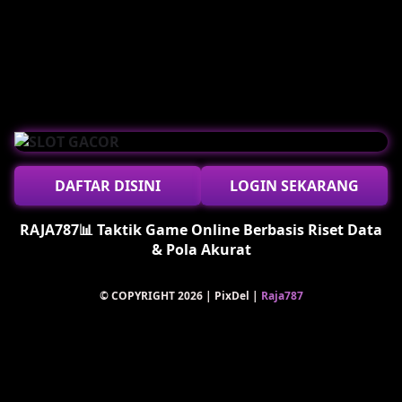
Raja787 menghadirkan berbagai fitur unggulan
yang dirancang untuk mendukung kenyamanan
akses dan performa slot online secara
keseluruhan.
✔️ Link gacor RAJA787 dengan akses
stabil sepanjang waktu
✔️ Sistem situs gacor dengan performa
ringan dan responsif
DAFTAR DISINI
LOGIN SEKARANG
✔️ Pilihan slot online lengkap dengan
update rutin
RAJA787📊 Taktik Game Online Berbasis Riset Data
✔️ Server cepat untuk pengalaman slot
& Pola Akurat
tanpa lag
✔️ Proses transaksi praktis dan efisien
© COPYRIGHT 2026 | PixDel |
Raja787
Dengan dukungan teknologi modern, Raja787
mampu memberikan pengalaman slot gacor
gampang menang yang lebih stabil dan nyaman
digunakan oleh berbagai kalangan pengguna.