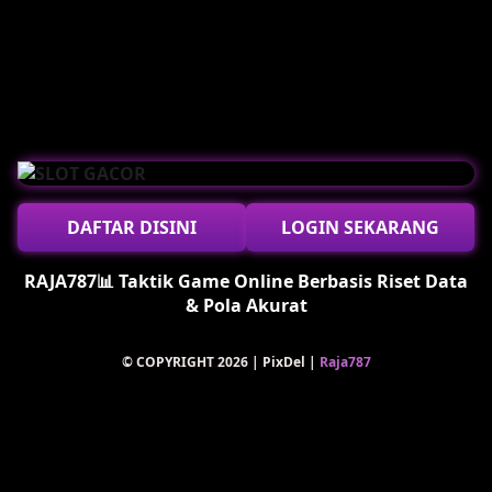
Raja787 menghadirkan berbagai fitur unggulan
yang dirancang untuk mendukung kenyamanan
akses dan performa slot online secara
keseluruhan.
✔️ Link gacor RAJA787 dengan akses
stabil sepanjang waktu
✔️ Sistem situs gacor dengan performa
ringan dan responsif
DAFTAR DISINI
LOGIN SEKARANG
✔️ Pilihan slot online lengkap dengan
update rutin
RAJA787📊 Taktik Game Online Berbasis Riset Data
✔️ Server cepat untuk pengalaman slot
& Pola Akurat
tanpa lag
✔️ Proses transaksi praktis dan efisien
© COPYRIGHT 2026 | PixDel |
Raja787
Dengan dukungan teknologi modern, Raja787
mampu memberikan pengalaman slot gacor
gampang menang yang lebih stabil dan nyaman
digunakan oleh berbagai kalangan pengguna.